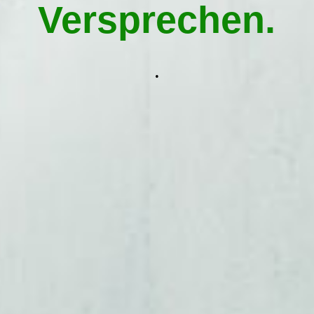
Hausmeisterservice Traunstein
Versprechen.
Kontakt aufnehmen
.
Impressum
AGB / Datenschutz
Widerrufsbelehrung