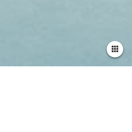
Cookie-Einstellungen
Diese Webseite verwendet Cookies, um Besuchern ein optimales
Nutzererlebnis zu bieten. Bestimmte Inhalte von Drittanbietern werden
nur angezeigt, wenn die entsprechende Option aktiviert ist. Die
Datenverarbeitung kann dann auch in einem Drittland erfolgen.
Weitere Informationen hierzu in der Datenschutzerklärung.
Ihr Profi-Hausmeisterservice in Traunstein und Region
Sie besitzen ein Grundstück und
Technisch notwendige
benötigen einen professionellen
Diese Cookies sind zum Betrieb der Webseite notwendig, z.B. zum
Hausmeisterservice in Traunstein?
Schutz vor Hackerangriffen und zur Gewährleistung eines
Stellen Sie sich vor, Ihre
konsistenten und der Nachfrage angepassten Erscheinungsbilds der
Grünflächen erstrahlen stets in
Seite.
makellosem Glanz, während Sie sich