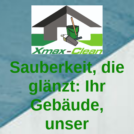
Startseite
Leistungen
Sauberkeit, die
Über uns
glänzt: Ihr
Gebäudereinigung in Traunstein
Gebäude,
Umzüge in Traunstein
unser