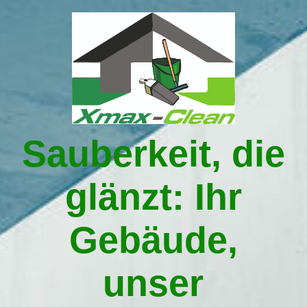
Startseite
Leistungen
Sauberkeit, die
Über uns
glänzt: Ihr
Gebäudereinigung in Traunstein
Gebäude,
Umzüge in Traunstein
unser