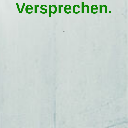
Hausmeisterservice Traunstein
Versprechen.
Kontakt aufnehmen
.
Impressum
AGB / Datenschutz
Widerrufsbelehrung