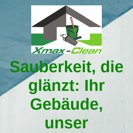
Startseite
Leistungen
Sauberkeit, die
Über uns
glänzt: Ihr
Gebäudereinigung in Traunstein
Gebäude,
Umzüge in Traunstein
unser