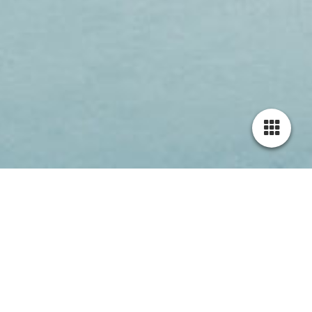
Cookie-Einstellungen
Diese Webseite verwendet Cookies, um Besuchern ein optimales
Nutzererlebnis zu bieten. Bestimmte Inhalte von Drittanbietern werden
nur angezeigt, wenn die entsprechende Option aktiviert ist. Die
Datenverarbeitung kann dann auch in einem Drittland erfolgen.
Weitere Informationen hierzu in der Datenschutzerklärung.
Impressum
Herausgeber:
Technisch notwendige
Xmax-clean
Diese Cookies sind zum Betrieb der Webseite notwendig, z.B. zum
Mohamad Algasim
Schutz vor Hackerangriffen und zur Gewährleistung eines
Akeleistraße 9
konsistenten und der Nachfrage angepassten Erscheinungsbilds der
83346 Bergen