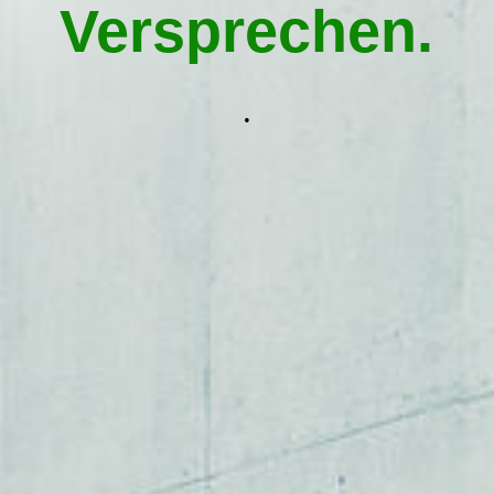
Hausmeisterservice Traunstein
Versprechen.
Kontakt aufnehmen
.
Impressum
AGB / Datenschutz
Widerrufsbelehrung